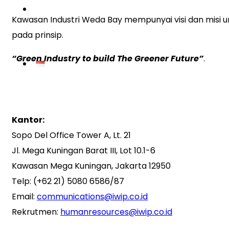
KONTAK
Kawasan Industri Weda Bay mempunyai visi dan misi 
pada prinsip.
“Green Industry to build The Greener Future”
.
Kontak Kami
Kantor:
Sopo Del Office Tower A, Lt. 21
Jl. Mega Kuningan Barat III, Lot 10.1-6
Kawasan Mega Kuningan, Jakarta 12950
Telp: (+62 21) 5080 6586/87
Email:
communications@iwip.co.id
Rekrutmen:
humanresources@iwip.co.id