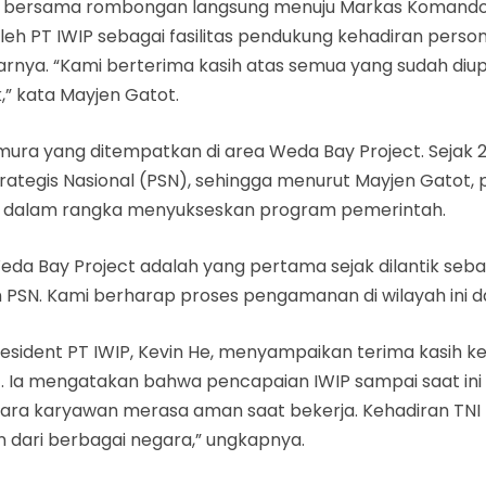
dam bersama rombongan langsung menuju Markas Komando 
h PT IWIP sebagai fasilitas pendukung kehadiran person
rnya. “Kami berterima kasih atas semua yang sudah diup
 kata Mayjen Gatot.
mura yang ditempatkan di area Weda Bay Project. Sejak 2
Strategis Nasional (PSN), sehingga menurut Mayjen Gato
n dalam rangka menyukseskan program pemerintah.
eda Bay Project adalah yang pertama sejak dilantik seb
N. Kami berharap proses pengamanan di wilayah ini dapa
sident PT IWIP, Kevin He, menyampaikan terima kasih ke
Ia mengatakan bahwa pencapaian IWIP sampai saat ini tak
h para karyawan merasa aman saat bekerja. Kehadiran T
n dari berbagai negara,” ungkapnya.